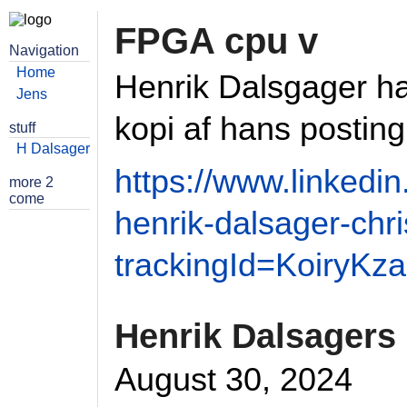
FPGA cpu v
Navigation
Home
Henrik Dalsgager ha
Jens
kopi af hans posting
stuff
H Dalsager
https://www.linkedi
more 2
come
henrik-dalsager-chr
trackingId=Koiry
Henrik Dalsagers
August 30, 2024